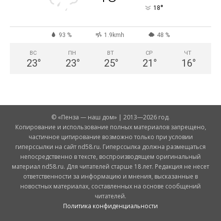
°
18
93 %
1.9kmh
48 %
ВС
ПН
ВТ
СР
ЧТ
23
°
23
°
25
°
21
°
16
°
© «Пенза — наш дом» | 2013—2026 год.
Копирование и использование полных материалов запрещено,
частичное цитирование возможно только при условии
гиперссылки на сайт nd58.ru. Гиперссылка должна размещаться
непосредственно в тексте, воспроизводящем оригинальный
материал nd58.ru. Для читателей старше 18 лет. Редакция не несет
ответственности за информацию и мнения, высказанные в
новостных материалах, составленных на основе сообщений
читателей.
Политика конфиденциальности