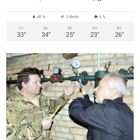
45 %
2.6kmh
6 %
ПТ
СБ
ВС
ПН
ВТ
33
°
34
°
25
°
23
°
26
°