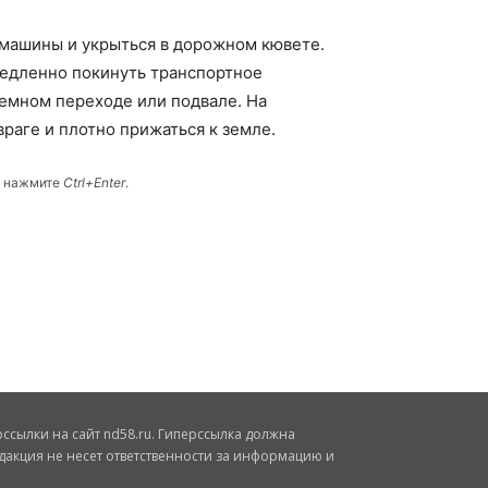
 машины и укрыться в дорожном кювете.
медленно покинуть транспортное
емном переходе или подвале. На
враге и плотно прижаться к земле.
и нажмите
Ctrl+Enter
.
сылки на сайт nd58.ru. Гиперссылка должна
дакция не несет ответственности за информацию и