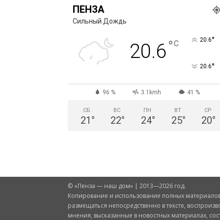
ПЕНЗА
Сильный Дождь
°
20.6
°
C
20.6
°
20.6
96 %
3.1kmh
41 %
СБ
ВС
ПН
ВТ
СР
21
°
22
°
24
°
25
°
20
°
© «Пенза — наш дом» | 2013—2026 год.
Копирование и использование полных материалов 
размещаться непосредственно в тексте, воспроизв
мнения, высказанные в новостных материалах, со