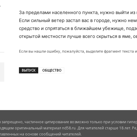
За пределами населенного пункта, нужно выйти из
Если сильный ветер застал вас в городе, нужно не
средство и спрятаться в ближайшем убежище, подз
открытой местности лучше всего скрыться в яме, о
Если вы нашли ошибку, пожалуйста, выделите фрагмент текста 
ВЫПУСК
ОБЩЕСТВО
запрещено, частичное цитирование возможно только при условии гиперс
одящем оригинальный материал nd58.ru. Для читателей старше 18 лет. Ре
ставленных на основе сообщений читателей.