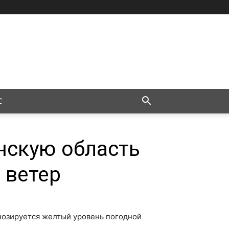
С
нскую область
 ветер
нозируется желтый уровень погодной