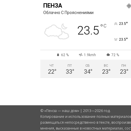
ПЕНЗА
Облачно С Прояснениями
°
23.5
°
C
23.5
°
23.5
62 %
1.9kmh
72 %
ЧТ
ПТ
СБ
ВС
ПН
22
°
33
°
34
°
23
°
23
°
© «Пенза — наш дом» | 2013—2026 год.
Копирование и использование полных материалов 
размещаться непосредственно в тексте, воспроизв
мнения, высказанные в новостных материалах, со