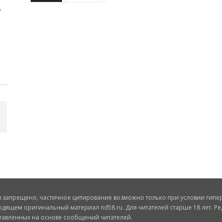
запрещено, частичное цитирование возможно только при условии гиперс
одящем оригинальный материал nd58.ru. Для читателей старше 18 лет. Ре
ставленных на основе сообщений читателей.