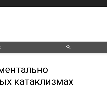
С
ментально
ных катаклизмах