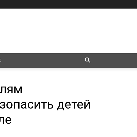
С
елям
езопасить детей
ле