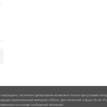
запрещено, частичное цитирование возможно только при условии гиперс
одящем оригинальный материал nd58.ru. Для читателей старше 18 лет. Ре
ставленных на основе сообщений читателей.