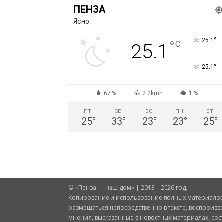
ПЕНЗА
Ясно
°
25.1
°
C
25.1
°
25.1
67 %
2.2kmh
1 %
ПТ
СБ
ВС
ПН
ВТ
25
°
33
°
23
°
23
°
25
°
© «Пенза — наш дом» | 2013—2026 год.
Копирование и использование полных материалов 
размещаться непосредственно в тексте, воспроизв
мнения, высказанные в новостных материалах, со