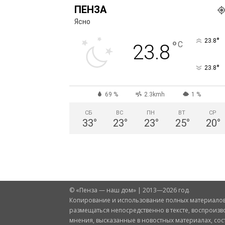
ПЕНЗА
Ясно
°
23.8
°
C
23.8
°
23.8
69 %
2.3kmh
1 %
СБ
ВС
ПН
ВТ
СР
33
°
23
°
23
°
25
°
20
°
© «Пенза — наш дом» | 2013—2026 год.
Копирование и использование полных материалов 
размещаться непосредственно в тексте, воспроизв
мнения, высказанные в новостных материалах, со