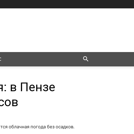
С
я: в Пензе
усов
ется облачная погода без осадков.