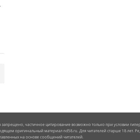
запрещено, частичное цитирование возможно только при условии гиперс
одящем оригинальный материал nd58.ru. Для читателей старше 18 лет. Ре
ставленных на основе сообщений читателей.