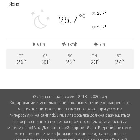
Ясно
°
26.7
°
C
26.7
°
26.7
61 %
1kmh
9 %
ПТ
СБ
ВС
ПН
ВТ
26
°
33
°
23
°
23
°
24
°
© «Пенза — наш дом» | 2013—2026 год.
Копирование и использование полных материалов запрещено,
частичное цитирование возможно только при условии
гиперссылки на сайт nd58.ru. Гиперссылка должна размещаться
непосредственно в тексте, воспроизводящем оригинальный
материал nd58.ru. Для читателей старше 18 лет. Редакция не несет
ответственности за информацию и мнения, высказанные в