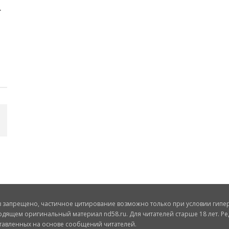
запрещено, частичное цитирование возможно только при условии гиперс
одящем оригинальный материал nd58.ru. Для читателей старше 18 лет. Ре
ставленных на основе сообщений читателей.