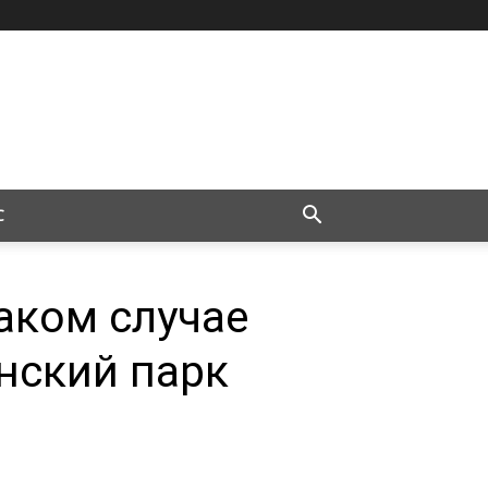
С
каком случае
нский парк