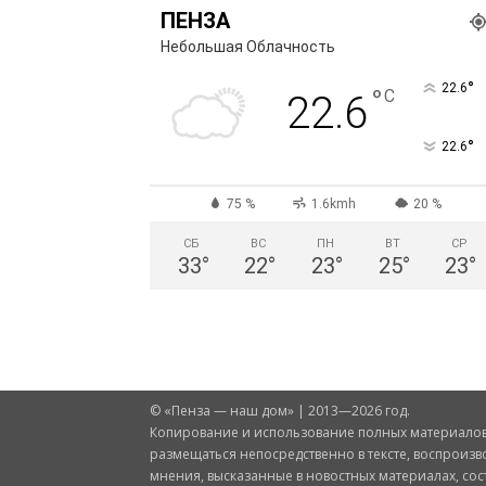
ПЕНЗА
Небольшая Облачность
°
22.6
°
C
22.6
°
22.6
75 %
1.6kmh
20 %
СБ
ВС
ПН
ВТ
СР
33
°
22
°
23
°
25
°
23
°
© «Пенза — наш дом» | 2013—2026 год.
Копирование и использование полных материалов 
размещаться непосредственно в тексте, воспроизв
мнения, высказанные в новостных материалах, со