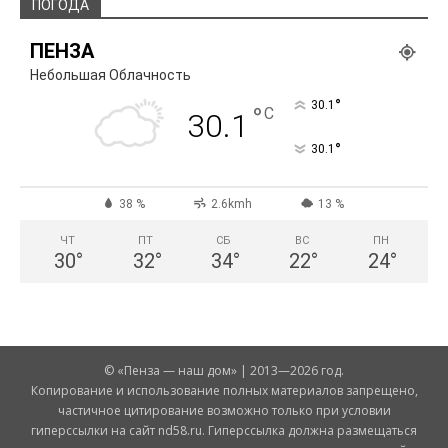
ПОГОДА
ПЕНЗА
Небольшая Облачность
°
30.1
°
C
30.1
°
30.1
38 %
2.6kmh
13 %
ЧТ
ПТ
СБ
ВС
ПН
30
°
32
°
34
°
22
°
24
°
© «Пенза — наш дом» | 2013—2026 год.
Копирование и использование полных материалов запрещено,
частичное цитирование возможно только при условии
гиперссылки на сайт nd58.ru. Гиперссылка должна размещаться