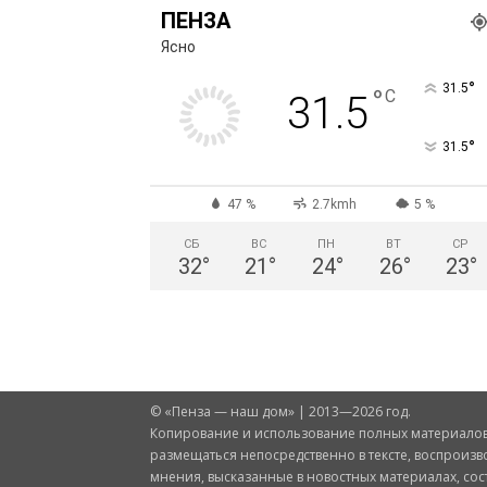
ПЕНЗА
Ясно
°
31.5
°
C
31.5
°
31.5
47 %
2.7kmh
5 %
СБ
ВС
ПН
ВТ
СР
32
°
21
°
24
°
26
°
23
°
© «Пенза — наш дом» | 2013—2026 год.
Копирование и использование полных материалов 
размещаться непосредственно в тексте, воспроизв
мнения, высказанные в новостных материалах, со