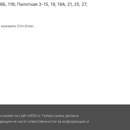
Б, 11В; Пилотная 3-15, 19, 19А, 21, 25, 27,
и нажмите
Ctrl+Enter
.
сылки на сайт nd58.ru. Гиперссылка должна
дакция не несет ответственности за информацию и