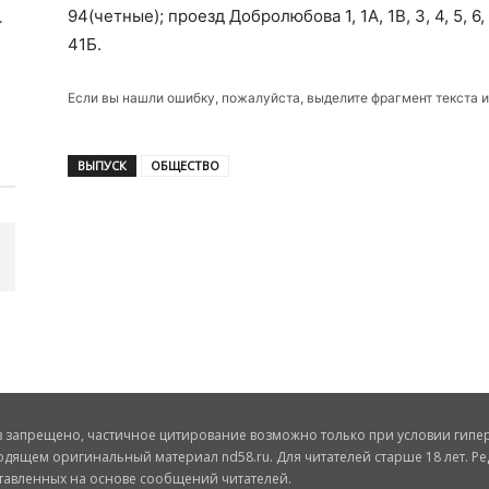
94(четные); проезд Добролюбова 1, 1А, 1В, 3, 4, 5, 6, 6
41Б.
Если вы нашли ошибку, пожалуйста, выделите фрагмент текста 
ВЫПУСК
ОБЩЕСТВО
запрещено, частичное цитирование возможно только при условии гиперс
одящем оригинальный материал nd58.ru. Для читателей старше 18 лет. Ре
ставленных на основе сообщений читателей.