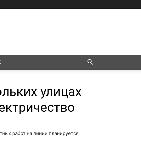
С
ольких улицах
ектричество
нтных работ на линии планируется