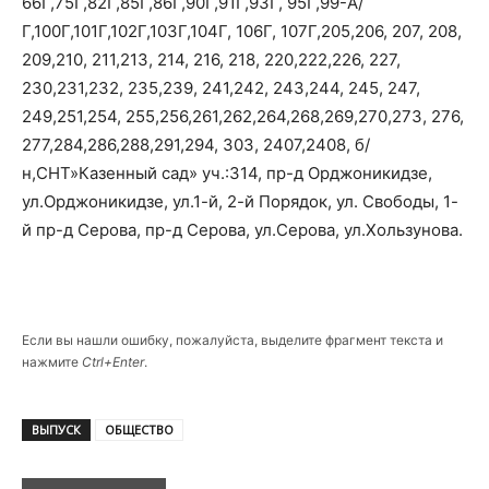
66Г,75Г,82Г,85Г,86Г,90Г,91Г,93Г, 95Г,99-А/
Г,100Г,101Г,102Г,103Г,104Г, 106Г, 107Г,205,206, 207, 208,
209,210, 211,213, 214, 216, 218, 220,222,226, 227,
230,231,232, 235,239, 241,242, 243,244, 245, 247,
249,251,254, 255,256,261,262,264,268,269,270,273, 276,
277,284,286,288,291,294, 303, 2407,2408, б/
н,СНТ»Казенный сад» уч.:314, пр-д Орджоникидзе,
ул.Орджоникидзе, ул.1-й, 2-й Порядок, ул. Свободы, 1-
й пр-д Серова, пр-д Серова, ул.Серова, ул.Хользунова.
Если вы нашли ошибку, пожалуйста, выделите фрагмент текста и
нажмите
Ctrl+Enter
.
ВЫПУСК
ОБЩЕСТВО