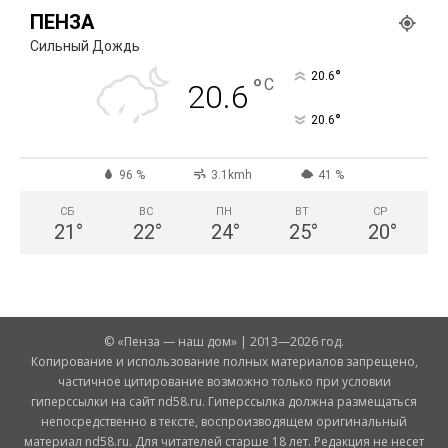
ПЕНЗА
Сильный Дождь
°
20.6
°
C
20.6
°
20.6
96 %
3.1kmh
41 %
СБ
ВС
ПН
ВТ
СР
21
°
22
°
24
°
25
°
20
°
© «Пенза — наш дом» | 2013—2026 год.
Копирование и использование полных материалов запрещено,
частичное цитирование возможно только при условии
гиперссылки на сайт nd58.ru. Гиперссылка должна размещаться
непосредственно в тексте, воспроизводящем оригинальный
материал nd58.ru. Для читателей старше 18 лет. Редакция не несет