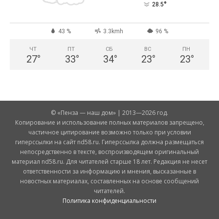
°
28.5
43 %
3.3kmh
96 %
ЧТ
ПТ
СБ
ВС
ПН
27
°
33
°
34
°
23
°
23
°
© «Пенза — наш дом» | 2013—2026 год.
Копирование и использование полных материалов запрещено,
частичное цитирование возможно только при условии
гиперссылки на сайт nd58.ru. Гиперссылка должна размещаться
непосредственно в тексте, воспроизводящем оригинальный
материал nd58.ru. Для читателей старше 18 лет. Редакция не несет
ответственности за информацию и мнения, высказанные в
новостных материалах, составленных на основе сообщений
читателей.
Политика конфиденциальности