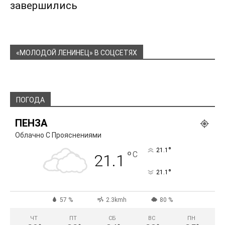
завершились
«МОЛОДОЙ ЛЕНИНЕЦ» В СОЦСЕТЯХ
ПОГОДА
ПЕНЗА
Облачно С Прояснениями
°
21.1
°
C
21.1
°
21.1
57 %
2.3kmh
80 %
ЧТ
ПТ
СБ
ВС
ПН