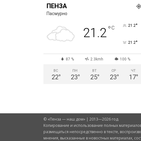
ПЕНЗА
Пасмурно
°
21.2
°
C
21.2
°
21.2
87 %
2.3kmh
100 %
ВС
ПН
ВТ
СР
ЧТ
22
°
23
°
25
°
23
°
17
°
© «Пенза — наш дом» | 2013—2026 год.
Копирование и использование полных материалов 
размещаться непосредственно в тексте, воспроизв
мнения, высказанные в новостных материалах, со