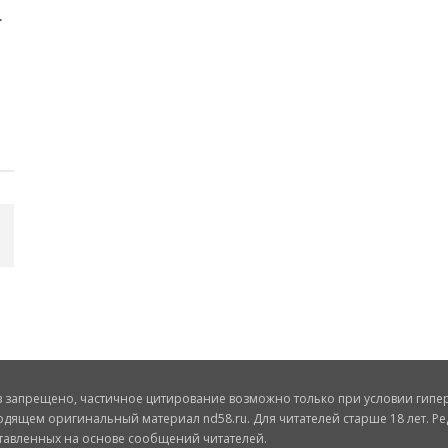
запрещено, частичное цитирование возможно только при условии гиперс
одящем оригинальный материал nd58.ru. Для читателей старше 18 лет. Ре
ставленных на основе сообщений читателей.