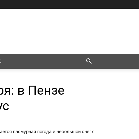
С
ря: в Пензе
ус
дается пасмурная погода и небольшой снег с