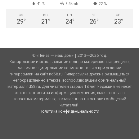
41 %
3.5kmh
22 %
СБ
ВС
ПН
ВТ
СР
29
°
21
°
24
°
26
°
23
°
© «Пенза — наш дом» | 2013—2026 год.
Копирование и использование полных материалов запрещено,
частичное цитирование возможно только при условии
гиперссылки на сайт nd58.ru. Гиперссылка должна размещаться
непосредственно в тексте, воспроизводящем оригинальный
материал nd58.ru. Для читателей старше 18 лет. Редакция не несет
ответственности за информацию и мнения, высказанные в
новостных материалах, составленных на основе сообщений
читателей.
Политика конфиденциальности