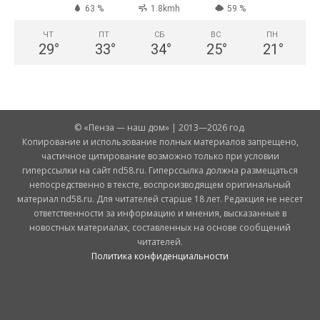
63 %
1.8kmh
59 %
ЧТ
ПТ
СБ
ВС
ПН
29
°
33
°
34
°
25
°
21
°
© «Пенза — наш дом» | 2013—2026 год.
Копирование и использование полных материалов запрещено,
частичное цитирование возможно только при условии
гиперссылки на сайт nd58.ru. Гиперссылка должна размещаться
непосредственно в тексте, воспроизводящем оригинальный
материал nd58.ru. Для читателей старше 18 лет. Редакция не несет
ответственности за информацию и мнения, высказанные в
новостных материалах, составленных на основе сообщений
читателей.
Политика конфиденциальности