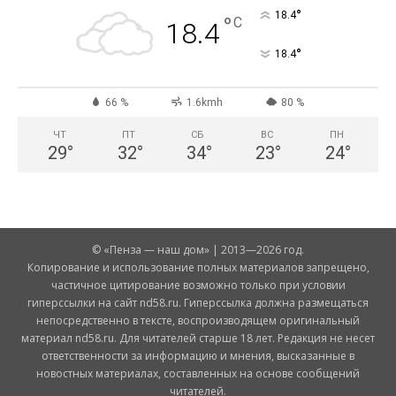
°
18.4
°
C
18.4
°
18.4
66 %
1.6kmh
80 %
ЧТ
ПТ
СБ
ВС
ПН
29
°
32
°
34
°
23
°
24
°
© «Пенза — наш дом» | 2013—2026 год.
Копирование и использование полных материалов запрещено,
частичное цитирование возможно только при условии
гиперссылки на сайт nd58.ru. Гиперссылка должна размещаться
непосредственно в тексте, воспроизводящем оригинальный
материал nd58.ru. Для читателей старше 18 лет. Редакция не несет
ответственности за информацию и мнения, высказанные в
новостных материалах, составленных на основе сообщений
читателей.