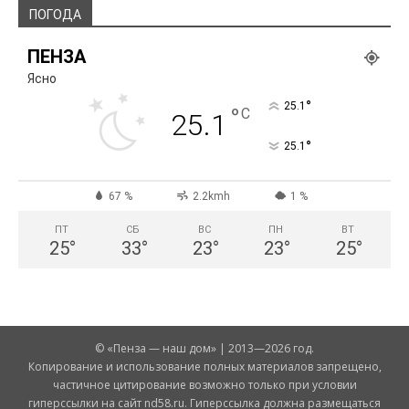
ПОГОДА
ПЕНЗА
Ясно
°
25.1
°
C
25.1
°
25.1
67 %
2.2kmh
1 %
ПТ
СБ
ВС
ПН
ВТ
25
°
33
°
23
°
23
°
25
°
© «Пенза — наш дом» | 2013—2026 год.
Копирование и использование полных материалов запрещено,
частичное цитирование возможно только при условии
гиперссылки на сайт nd58.ru. Гиперссылка должна размещаться