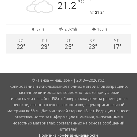
°
C
21.2
°
21.2
87 %
2.3kmh
100 %
ВС
ПН
ВТ
СР
ЧТ
22
°
23
°
25
°
23
°
17
°
© «Пенза — наш дом» | 2013—2026 год.
Копирование и использование полных материалов запрещено,
частичное цитирование возможно только при условии
гиперссылки на сайт nd58.ru. Гиперссылка должна размещаться
непосредственно в тексте, воспроизводящем оригинальный
материал nd58.ru. Для читателей старше 18 лет. Редакция не несет
ответственности за информацию и мнения, высказанные в
новостных материалах, составленных на основе сообщений
читателей.
Политика конфиденциальности