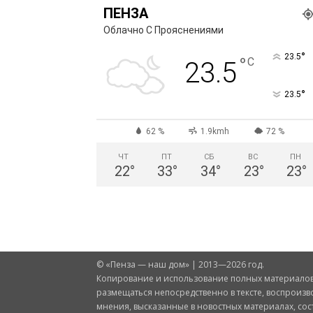
ПЕНЗА
Облачно С Прояснениями
°
23.5
°
C
23.5
°
23.5
62 %
1.9kmh
72 %
ЧТ
ПТ
СБ
ВС
ПН
22
°
33
°
34
°
23
°
23
°
© «Пенза — наш дом» | 2013—2026 год.
Копирование и использование полных материалов 
размещаться непосредственно в тексте, воспроизв
мнения, высказанные в новостных материалах, со