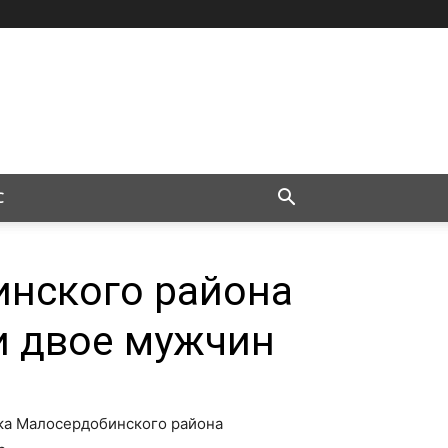
С
инского района
и двое мужчин
вка Малосердобинского района