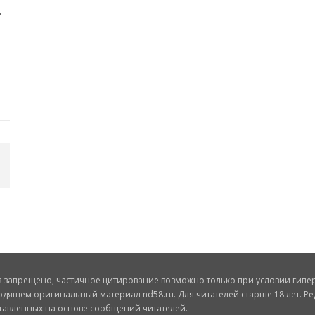
запрещено, частичное цитирование возможно только при условии гиперс
одящем оригинальный материал nd58.ru. Для читателей старше 18 лет. Ре
ставленных на основе сообщений читателей.