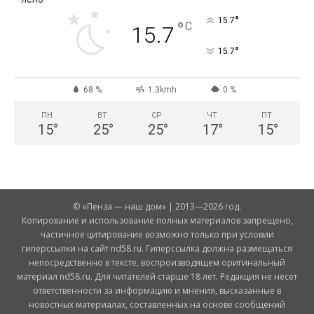
°
15.7
°
C
15.7
°
15.7
68 %
1.3kmh
0 %
ПН
ВТ
СР
ЧТ
ПТ
15
°
25
°
25
°
17
°
15
°
© «Пенза — наш дом» | 2013—2026 год.
Копирование и использование полных материалов запрещено,
частичное цитирование возможно только при условии
гиперссылки на сайт nd58.ru. Гиперссылка должна размещаться
непосредственно в тексте, воспроизводящем оригинальный
материал nd58.ru. Для читателей старше 18 лет. Редакция не несет
ответственности за информацию и мнения, высказанные в
новостных материалах, составленных на основе сообщений