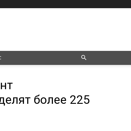
С
онт
елят более 225