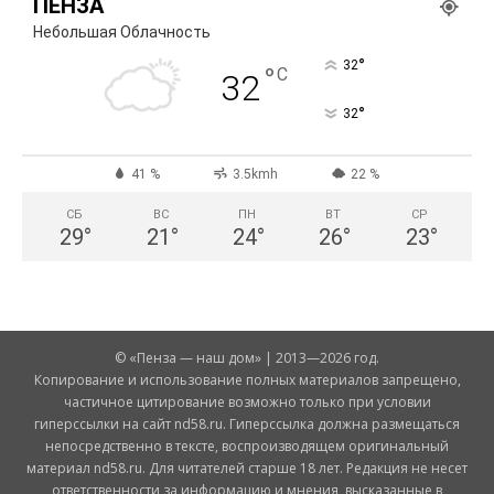
ПЕНЗА
Небольшая Облачность
°
32
°
C
32
°
32
41 %
3.5kmh
22 %
СБ
ВС
ПН
ВТ
СР
29
°
21
°
24
°
26
°
23
°
© «Пенза — наш дом» | 2013—2026 год.
Копирование и использование полных материалов запрещено,
частичное цитирование возможно только при условии
гиперссылки на сайт nd58.ru. Гиперссылка должна размещаться
непосредственно в тексте, воспроизводящем оригинальный
материал nd58.ru. Для читателей старше 18 лет. Редакция не несет
ответственности за информацию и мнения, высказанные в