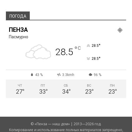
ПОГОДА
ПЕНЗА
Пасмурно
°
28.5
°
C
28.5
°
28.5
43 %
3.3kmh
96 %
ЧТ
ПТ
СБ
ВС
ПН
27
°
33
°
34
°
23
°
23
°
© «Пенза — наш дом» | 2013—2026 год.
Копирование и использование полных материалов запрещено,