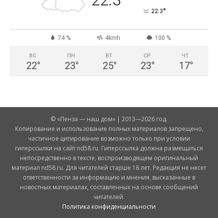
22.3
°
22.3
74 %
4kmh
100 %
ВС
ПН
ВТ
СР
ЧТ
22
°
23
°
25
°
23
°
17
°
© «Пенза — наш дом» | 2013—2026 год.
Копирование и использование полных материалов запрещено,
частичное цитирование возможно только при условии
гиперссылки на сайт nd58.ru. Гиперссылка должна размещаться
непосредственно в тексте, воспроизводящем оригинальный
материал nd58.ru. Для читателей старше 18 лет. Редакция не несет
ответственности за информацию и мнения, высказанные в
новостных материалах, составленных на основе сообщений
читателей.
Политика конфиденциальности