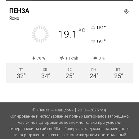
ПЕНЗА
Ясно
°
19.1
°
C
19.1
°
19.1
70 %
1.1kmh
0 %
ПТ
СБ
ВС
ПН
ВТ
32
°
34
°
25
°
24
°
25
°
© «Пенза — наш дом» | 2013—2026 год.
Копирование и использование полных материалов запрещено,
частичное цитирование возможно только при условии
гиперссылки на сайт nd58.ru. Гиперссылка должна размещаться
непосредственно в тексте, воспроизводящем оригинальный