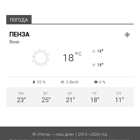
ПОГОДА
ПЕНЗА
Ясно
°
18
°
C
18
°
18
55 %
3.5kmh
0 %
ПН
ВТ
СР
ЧТ
ПТ
23
°
25
°
21
°
18
°
11
°
© «Пенза — наш дом» | 2013—2026 год.