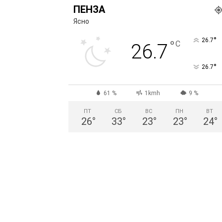
ПЕНЗА
Ясно
°
26.7
°
C
26.7
°
26.7
61 %
1kmh
9 %
ПТ
СБ
ВС
ПН
ВТ
26
°
33
°
23
°
23
°
24
°