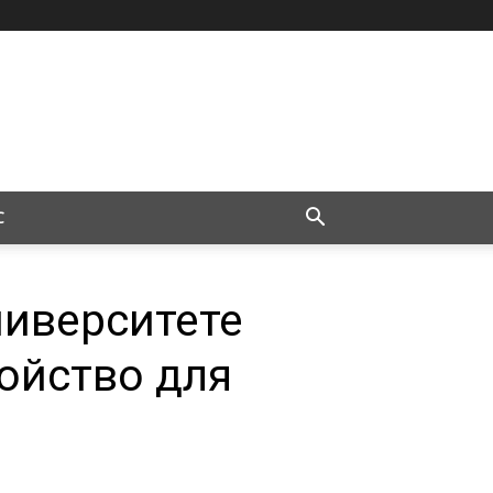
С
ниверситете
ойство для