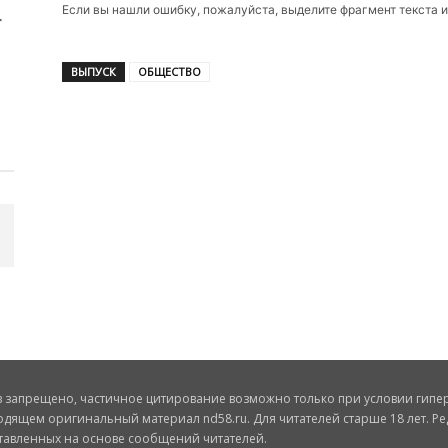
Если вы нашли ошибку, пожалуйста, выделите фрагмент текста 
ВЫПУСК
ОБЩЕСТВО
запрещено, частичное цитирование возможно только при условии гиперс
одящем оригинальный материал nd58.ru. Для читателей старше 18 лет. Ре
ставленных на основе сообщений читателей.