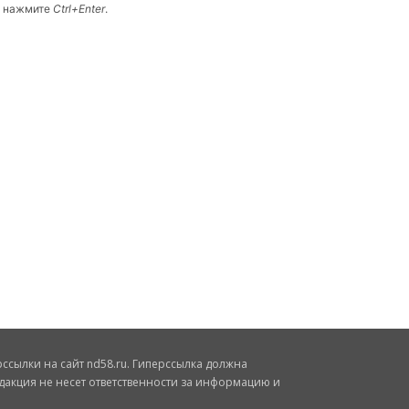
и нажмите
Ctrl+Enter
.
сылки на сайт nd58.ru. Гиперссылка должна
дакция не несет ответственности за информацию и