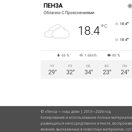
ПЕНЗА
Облачно С Прояснениями
°
18.4
°
C
18.4
°
18.4
66 %
1.6kmh
80 %
ЧТ
ПТ
СБ
ВС
ПН
29
°
32
°
34
°
23
°
24
°
© «Пенза — наш дом» | 2013—2026 год.
Копирование и использование полных материалов 
размещаться непосредственно в тексте, воспроизв
мнения, высказанные в новостных материалах, со