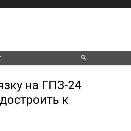
С
зку на ГПЗ-24
достроить к