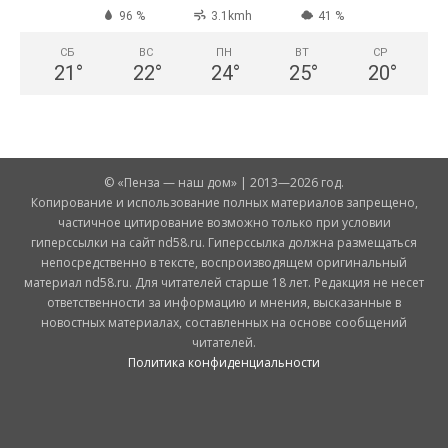
96 %
3.1kmh
41 %
СБ
ВС
ПН
ВТ
СР
21
°
22
°
24
°
25
°
20
°
© «Пенза — наш дом» | 2013—2026 год.
Копирование и использование полных материалов запрещено,
частичное цитирование возможно только при условии
гиперссылки на сайт nd58.ru. Гиперссылка должна размещаться
непосредственно в тексте, воспроизводящем оригинальный
материал nd58.ru. Для читателей старше 18 лет. Редакция не несет
ответственности за информацию и мнения, высказанные в
новостных материалах, составленных на основе сообщений
читателей.
Политика конфиденциальности