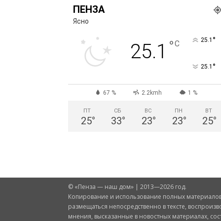
ПЕНЗА
Ясно
°
25.1
°
C
25.1
°
25.1
67 %
2.2kmh
1 %
ПТ
СБ
ВС
ПН
ВТ
25
°
33
°
23
°
23
°
25
°
© «Пенза — наш дом» | 2013—2026 год.
Копирование и использование полных материалов 
размещаться непосредственно в тексте, воспроизв
мнения, высказанные в новостных материалах, со