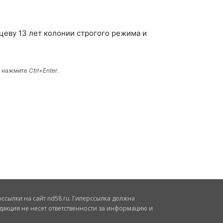
цеву 13 лет колонии строгого режима и
и нажмите
Ctrl+Enter
.
сылки на сайт nd58.ru. Гиперссылка должна
дакция не несет ответственности за информацию и