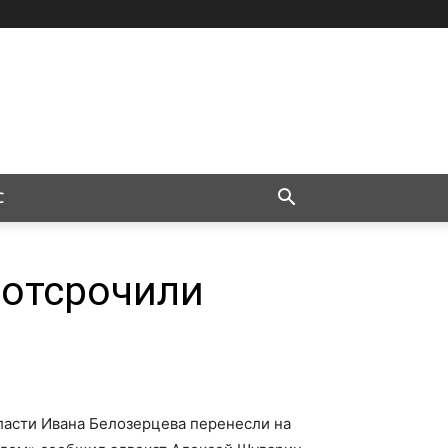
С
 отсрочили
ласти Ивана Белозерцева перенесли на