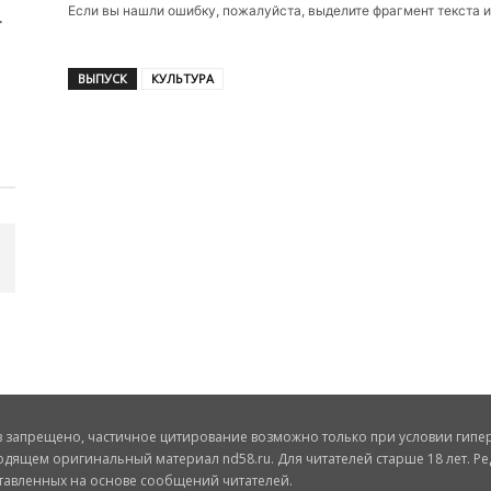
Если вы нашли ошибку, пожалуйста, выделите фрагмент текста 
ВЫПУСК
КУЛЬТУРА
запрещено, частичное цитирование возможно только при условии гиперс
одящем оригинальный материал nd58.ru. Для читателей старше 18 лет. Ре
ставленных на основе сообщений читателей.