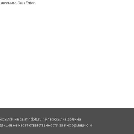
и нажмите
Ctrl+Enter
.
сылки на сайт nd58.ru. Гиперссылка должна
дакция не несет ответственности за информацию и