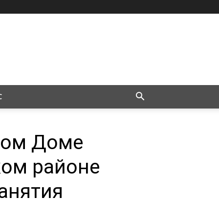
С
ном Доме
ком районе
занятия