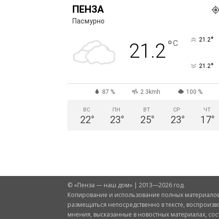
ПЕНЗА
Пасмурно
°
21.2
°
C
21.2
°
21.2
87 %
2.3kmh
100 %
ВС
ПН
ВТ
СР
ЧТ
22
°
23
°
25
°
23
°
17
°
© «Пенза — наш дом» | 2013—2026 год.
Копирование и использование полных материалов 
размещаться непосредственно в тексте, воспроизв
мнения, высказанные в новостных материалах, со