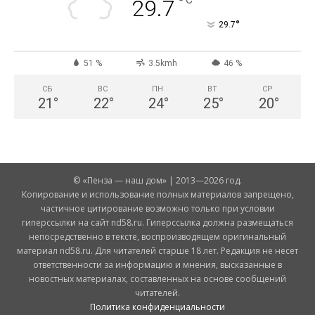
°
29.7
°
29.7
51 %
3.5kmh
46 %
СБ
ВС
ПН
ВТ
СР
21
°
22
°
24
°
25
°
20
°
© «Пенза — наш дом» | 2013—2026 год.
Копирование и использование полных материалов запрещено,
частичное цитирование возможно только при условии
гиперссылки на сайт nd58.ru. Гиперссылка должна размещаться
непосредственно в тексте, воспроизводящем оригинальный
материал nd58.ru. Для читателей старше 18 лет. Редакция не несет
ответственности за информацию и мнения, высказанные в
новостных материалах, составленных на основе сообщений
читателей.
Политика конфиденциальности