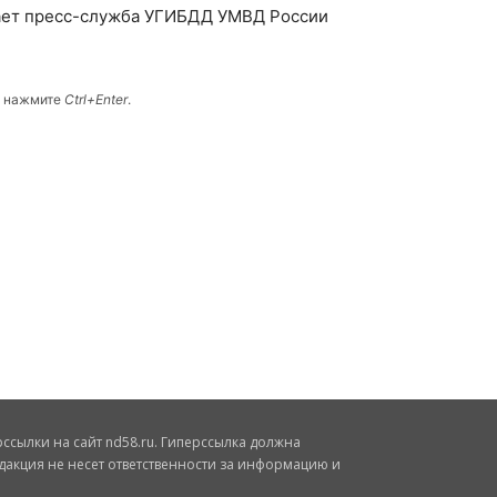
щает пресс-служба УГИБДД УМВД России
и нажмите
Ctrl+Enter
.
сылки на сайт nd58.ru. Гиперссылка должна
дакция не несет ответственности за информацию и