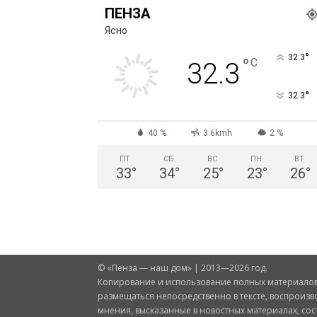
ПЕНЗА
Ясно
°
32.3
°
C
32.3
°
32.3
40 %
3.6kmh
2 %
ПТ
СБ
ВС
ПН
ВТ
33
°
34
°
25
°
23
°
26
°
© «Пенза — наш дом» | 2013—2026 год.
Копирование и использование полных материалов 
размещаться непосредственно в тексте, воспроизв
мнения, высказанные в новостных материалах, со