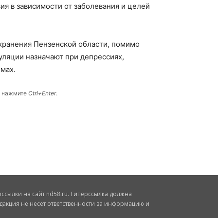
ия в зависимости от заболевания и целей
хранения Пензенской области, помимо
уляции назначают при депрессиях,
мах.
и нажмите
Ctrl+Enter
.
сылки на сайт nd58.ru. Гиперссылка должна
дакция не несет ответственности за информацию и