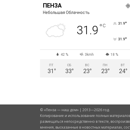
ПЕНЗА
Небольшая Облачность
°
31.9
°
C
31.9
°
31.9
42 %
3kmh
18 %
ПТ
СБ
ВС
ПН
ВТ
31
°
33
°
23
°
23
°
24
°
© «Пенза — наш дом» | 2013—2026 год.
Копирование и использование полных материалов 
размещаться непосредственно в тексте, воспроизв
мнения, высказанные в новостных материалах, со