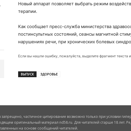
Новый аппарат позволяет выбрать режим воздейств
терапии.
Как сообщает пресс-служба министерства здравоо
постинсультных состояний, сеансы магнитной стим
нарушениях речи, при хронических болевых синдро
Если вы нашли ошибку, пожалуйста, выделите фрагмент текста 
ВЫПУСК
ЗДОРОВЬЕ
запрещено, частичное цитирование возможно только при условии гиперс
одящем оригинальный материал nd58.ru. Для читателей старше 18 лет. Ре
ставленных на основе сообщений читателей.