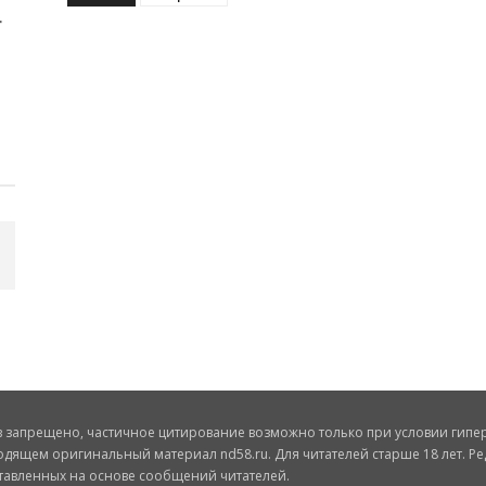
запрещено, частичное цитирование возможно только при условии гиперс
одящем оригинальный материал nd58.ru. Для читателей старше 18 лет. Ре
ставленных на основе сообщений читателей.