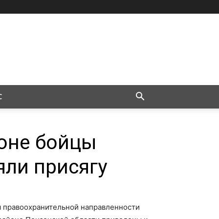
С
оне бойцы
яли присягу
 правоохранительной направленности