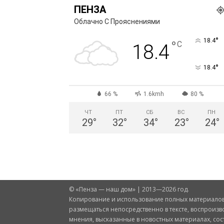
ПЕНЗА
Облачно С Прояснениями
°
18.4
°
C
18.4
°
18.4
66 %
1.6kmh
80 %
ЧТ
ПТ
СБ
ВС
ПН
29
°
32
°
34
°
23
°
24
°
© «Пенза — наш дом» | 2013—2026 год.
Копирование и использование полных материалов 
размещаться непосредственно в тексте, воспроизв
мнения, высказанные в новостных материалах, со