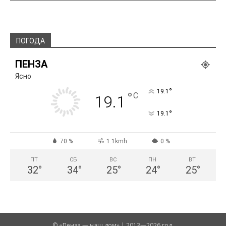
ПОГОДА
ПЕНЗА
Ясно
°
19.1
°
C
19.1
°
19.1
70 %
1.1kmh
0 %
ПТ
СБ
ВС
ПН
ВТ
32
°
34
°
25
°
24
°
25
°
© «Пенза — наш дом» | 2013—2026 год.