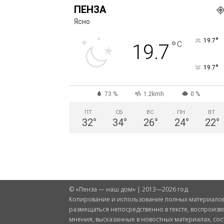
ПЕНЗА
Ясно
°
19.7
°
C
19.7
°
19.7
73 %
1.2kmh
0 %
ПТ
СБ
ВС
ПН
ВТ
32
°
34
°
26
°
24
°
22
°
© «Пенза — наш дом» | 2013—2026 год.
Копирование и использование полных материалов 
размещаться непосредственно в тексте, воспроизв
мнения, высказанные в новостных материалах, со