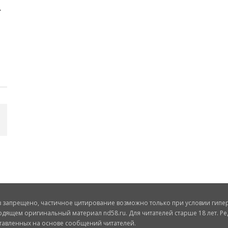
запрещено, частичное цитирование возможно только при условии гиперс
одящем оригинальный материал nd58.ru. Для читателей старше 18 лет. Ре
ставленных на основе сообщений читателей.