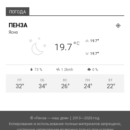
ПОГОДА
ПЕНЗА
Ясно
°
19.7
°
C
19.7
°
19.7
73 %
1.2kmh
0 %
ПТ
СБ
ВС
ПН
ВТ
32
°
34
°
26
°
24
°
22
°
© «Пенза — наш дом» | 2013—2026 год.
Копирование и использование полных материалов запрещено,
частичное цитирование возможно только при условии