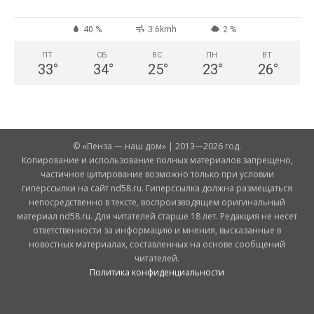
40 %
3.6kmh
2 %
ПТ
СБ
ВС
ПН
ВТ
33
°
34
°
25
°
23
°
26
°
© «Пенза — наш дом» | 2013—2026 год.
Копирование и использование полных материалов запрещено,
частичное цитирование возможно только при условии
гиперссылки на сайт nd58.ru. Гиперссылка должна размещаться
непосредственно в тексте, воспроизводящем оригинальный
материал nd58.ru. Для читателей старше 18 лет. Редакция не несет
ответственности за информацию и мнения, высказанные в
новостных материалах, составленных на основе сообщений
читателей.
Политика конфиденциальности