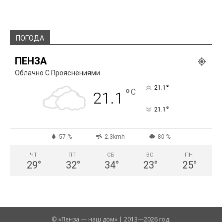
ПОГОДА
ПЕНЗА
Облачно С Прояснениями
°
21.1
°
C
21.1
°
21.1
57 %
2.3kmh
80 %
ЧТ
ПТ
СБ
ВС
ПН
29
°
32
°
34
°
23
°
25
°
© «Пенза — наш дом» | 2013—2026 год.