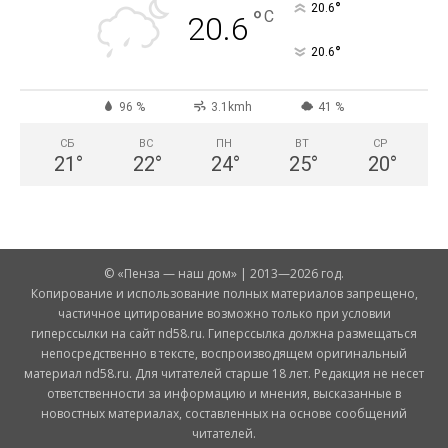
°
20.6
°
C
20.6
°
20.6
96 %
3.1kmh
41 %
СБ
ВС
ПН
ВТ
СР
21
°
22
°
24
°
25
°
20
°
© «Пенза — наш дом» | 2013—2026 год.
Копирование и использование полных материалов запрещено,
частичное цитирование возможно только при условии
гиперссылки на сайт nd58.ru. Гиперссылка должна размещаться
непосредственно в тексте, воспроизводящем оригинальный
материал nd58.ru. Для читателей старше 18 лет. Редакция не несет
ответственности за информацию и мнения, высказанные в
новостных материалах, составленных на основе сообщений
читателей.