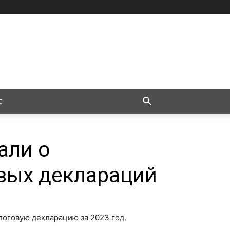
С
али о
вых деклараций
логовую декларацию за 2023 год.