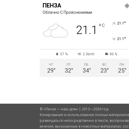
ПЕНЗА
Облачно С Прояснениями
°
21.1
°
C
21.1
°
21.1
57 %
2.3kmh
80 %
ЧТ
ПТ
СБ
ВС
ПН
29
°
32
°
34
°
23
°
25
°
© «Пенза — наш дом» | 2013—2026 год.
Копирование и использование полных материалов 
размещаться непосредственно в тексте, воспроизв
мнения, высказанные в новостных материалах, со