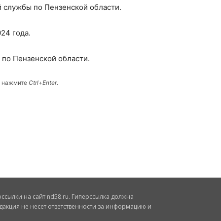
 службы по Пензенской области.
24 года.
по Пензенской области.
и нажмите
Ctrl+Enter
.
сылки на сайт nd58.ru. Гиперссылка должна
дакция не несет ответственности за информацию и