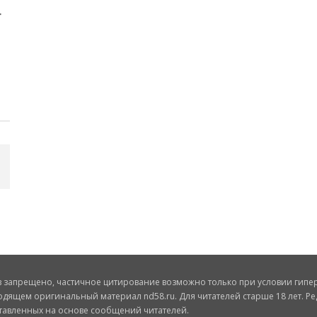
запрещено, частичное цитирование возможно только при условии гиперс
одящем оригинальный материал nd58.ru. Для читателей старше 18 лет. Ре
ставленных на основе сообщений читателей.