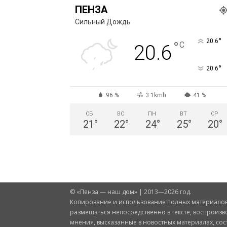
ПЕНЗА
Сильный Дождь
°
20.6
°
C
20.6
°
20.6
96 %
3.1kmh
41 %
СБ
ВС
ПН
ВТ
СР
21
°
22
°
24
°
25
°
20
°
© «Пенза — наш дом» | 2013—2026 год.
Копирование и использование полных материалов 
размещаться непосредственно в тексте, воспроизв
мнения, высказанные в новостных материалах, со