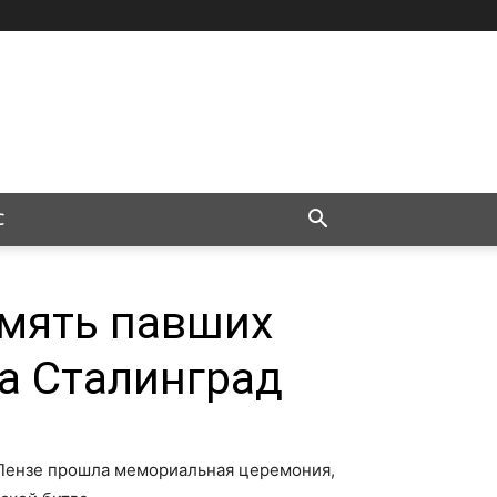
С
амять павших
а Сталинград
 Пензе прошла мемориальная церемония,