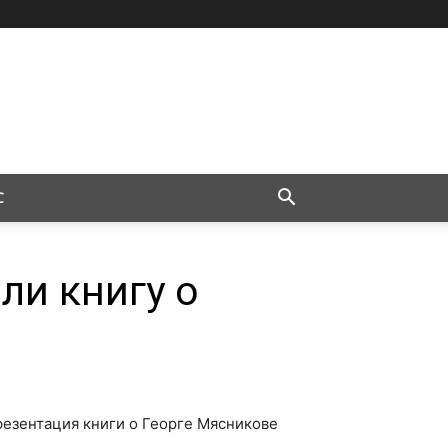
С
ли книгу о
езентация книги о Георге Мясникове