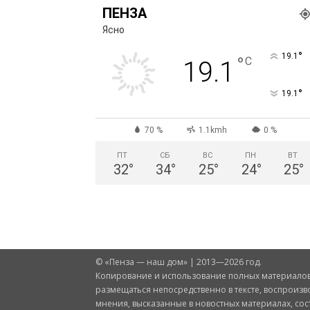
ПЕНЗА
Ясно
°
19.1
°
C
19.1
°
19.1
70 %
1.1kmh
0 %
ПТ
СБ
ВС
ПН
ВТ
32
°
34
°
25
°
24
°
25
°
© «Пенза — наш дом» | 2013—2026 год.
Копирование и использование полных материалов 
размещаться непосредственно в тексте, воспроизв
мнения, высказанные в новостных материалах, со