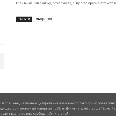
Если вы нашли ошибку, пожалуйста, выделите фрагмент текста 
ВЫПУСК
ОБЩЕСТВО
запрещено, частичное цитирование возможно только при условии гиперс
одящем оригинальный материал nd58.ru. Для читателей старше 18 лет. Ре
ставленных на основе сообщений читателей.