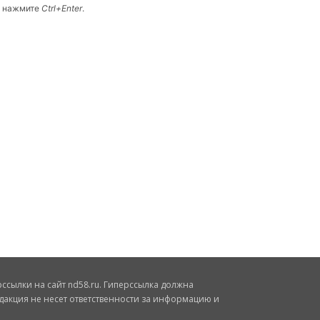
и нажмите
Ctrl+Enter
.
сылки на сайт nd58.ru. Гиперссылка должна
дакция не несет ответственности за информацию и