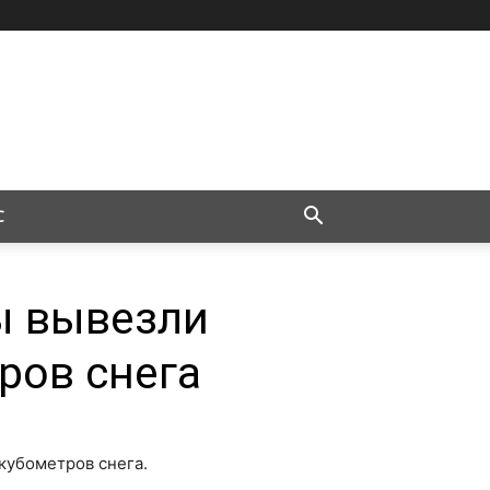
С
ы вывезли
ров снега
кубометров снега.