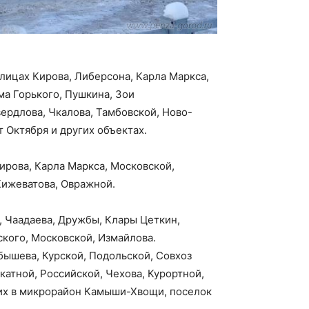
улицах Кирова, Либерсона, Карла Маркса,
ма Горького, Пушкина, Зои
рдлова, Чкалова, Тамбовской, Ново-
т Октября и других объектах.
ирова, Карла Маркса, Московской,
Кижеватова, Овражной.
, Чаадаева, Дружбы, Клары Цеткин,
ского, Московской, Измайлова.
бышева, Курской, Подольской, Совхоз
катной, Российской, Чехова, Курортной,
щих в микрорайон Камыши-Хвощи, поселок