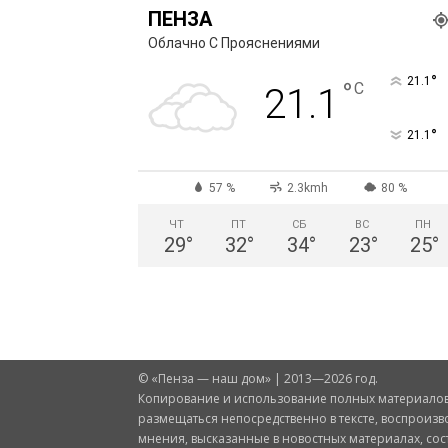
ПЕНЗА
Облачно С Прояснениями
°
21.1
°
C
21.1
°
21.1
57 %
2.3kmh
80 %
ЧТ
ПТ
СБ
ВС
ПН
29
°
32
°
34
°
23
°
25
°
© «Пенза — наш дом» | 2013—2026 год.
Копирование и использование полных материалов 
размещаться непосредственно в тексте, воспроизв
мнения, высказанные в новостных материалах, со