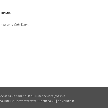
ежиме.
и нажмите
Ctrl+Enter
.
сылки на сайт nd58.ru. Гиперссылка должна
дакция не несет ответственности за информацию и