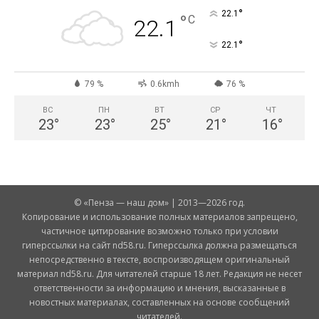
°
22.1
°
C
22.1
°
22.1
79 %
0.6kmh
76 %
ВС
ПН
ВТ
СР
ЧТ
23
°
23
°
25
°
21
°
16
°
© «Пенза — наш дом» | 2013—2026 год.
Копирование и использование полных материалов запрещено,
частичное цитирование возможно только при условии
гиперссылки на сайт nd58.ru. Гиперссылка должна размещаться
непосредственно в тексте, воспроизводящем оригинальный
материал nd58.ru. Для читателей старше 18 лет. Редакция не несет
ответственности за информацию и мнения, высказанные в
новостных материалах, составленных на основе сообщений
читателей.