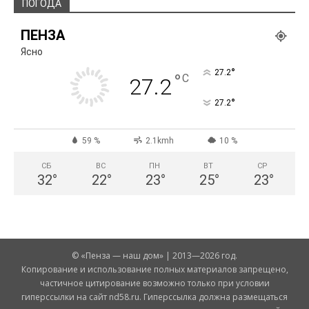
ПОГОДА
ПЕНЗА
Ясно
°
27.2
°
C
27.2
°
27.2
59 %
2.1kmh
10 %
СБ
ВС
ПН
ВТ
СР
32
°
22
°
23
°
25
°
23
°
© «Пенза — наш дом» | 2013—2026 год.
Копирование и использование полных материалов запрещено,
частичное цитирование возможно только при условии
гиперссылки на сайт nd58.ru. Гиперссылка должна размещаться