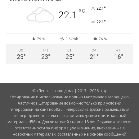
°
22.1
°
C
22.1
°
22.1
79 %
0.6kmh
76 %
ВС
ПН
ВТ
СР
ЧТ
23
°
23
°
25
°
21
°
16
°
© «Пенза — наш дом» | 2013—2026 год.
Копирование и использование полных материалов запрещено,
частичное цитирование возможно только при условии
гиперссылки на сайт nd58.ru. Гиперссылка должна размещаться
непосредственно в тексте, воспроизводящем оригинальный
материал nd58.ru. Для читателей старше 18 лет. Редакция не несет
ответственности за информацию и мнения, высказанные в
новостных материалах, составленных на основе сообщений